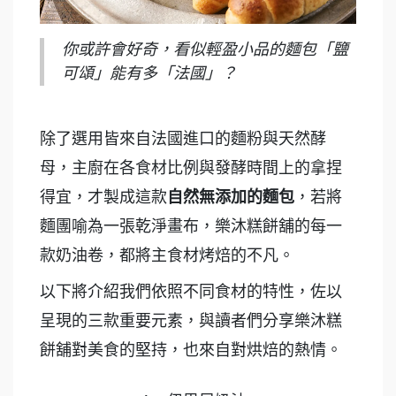
你或許會好奇，看似輕盈小品的麵包「鹽
可頌」能有多「法國」？
除了選用皆來自法國進口的麵粉與天然酵
母，主廚在各食材比例與發酵時間上的拿捏
得宜，才製成這款
自然無添加的麵包
，若將
麵團喻為一張乾淨畫布，樂沐糕餅舖的每一
款奶油卷，都將主食材烤焙的不凡。
以下將介紹我們依照不同食材的特性，佐以
呈現的三款重要元素，與讀者們分享樂沐糕
餅舖對美食的堅持，也來自對烘焙的熱情。