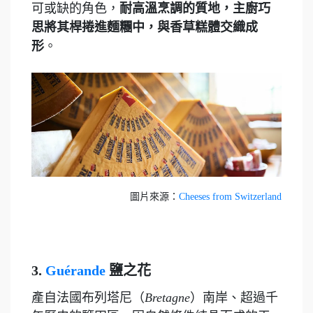
可或缺的角色，
耐高溫烹調的質地，主廚巧
思將其桿捲進麵糰中，與香草糕體交織成
形
。
圖片來源：
Cheeses from Switzerland
3.
Guérande
鹽之花
產自法國布列塔尼（
Bretagne
）南岸、超過千