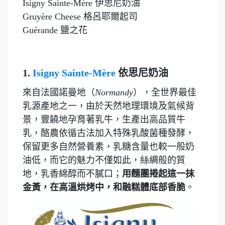
Isigny Sainte-Mère 伊思尼奶油
Gruyère Cheese 格呂耶爾起司
Guérande 鹽之花
1.
Isigny Sainte-Mère
依思尼奶油
來自法國諾曼地（
Normandy
），全世界最佳
乳源產地之一，由於天然地理環境及氣候背
景，豐饒地孕育著乳牛，生產出高品質牛
乳，酪農依循古法加入特殊乳酸菌種發酵，
保留更多自然營養素，乳糖含量也較一般奶
油低，而它的魅力不僅如此，絲綢般的質
地，乳香綿醇而不膩口；
用麵團捲起這一抹
金黃，在高溫烘烤中，和融糕體底部香脆
。