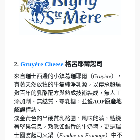
2.
Gruyère Cheese
格呂耶爾起司
來自瑞士西邊的小鎮葛瑞耶爾（
Gruyère
），
有著天然放牧的牛隻純淨乳源，以傳承超過
數百年的乳酪配方與熟成技術製成，無人工
添加劑、無麩質、零乳糖，並獲
AOP原產地
認證
標誌。
淡金黃色的半硬質乳酪團，風味飽滿，點綴
著堅果氣息，熟悉如鹹香的牛奶糖，更是瑞
士國宴起司火鍋（
Fondue au Fromage
）中不