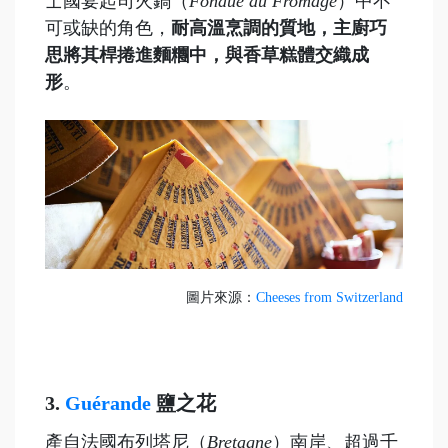
士國宴起司火鍋（
Fondue au Fromage
）中不
可或缺的角色，
耐高溫烹調的質地，主廚巧
思將其桿捲進麵糰中，與香草糕體交織成
形
。
圖片來源：
Cheeses from Switzerland
3.
Guérande
鹽之花
產自法國布列塔尼（
Bretagne
）南岸、超過千