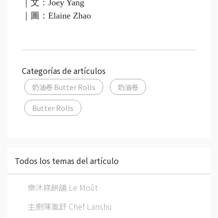
｜文：Joey Yang
｜圖：Elaine Zhao
Categorías de artículos
奶油卷 Butter Rolls
奶油卷
Butter Rolls
Todos los temas del artículo
樂沐糕餅舖 Le Moût
主廚陳嵐舒 Chef Lanshu