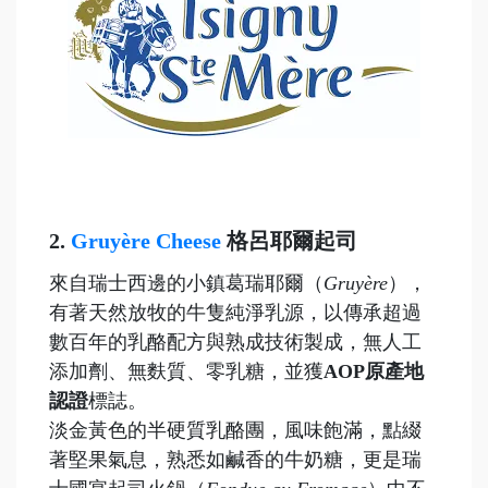
2.
Gruyère Cheese
格呂耶爾起司
來自瑞士西邊的小鎮葛瑞耶爾（
Gruyère
），
有著天然放牧的牛隻純淨乳源，以傳承超過
數百年的乳酪配方與熟成技術製成，無人工
添加劑、無麩質、零乳糖，並獲
AOP原產地
認證
標誌。
淡金黃色的半硬質乳酪團，風味飽滿，點綴
著堅果氣息，熟悉如鹹香的牛奶糖，更是瑞