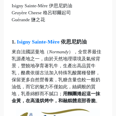
Isigny Sainte-Mère 伊思尼奶油
Gruyère Cheese 格呂耶爾起司
Guérande 鹽之花
1.
Isigny Sainte-Mère
依思尼奶油
來自法國諾曼地（
Normandy
），全世界最佳
乳源產地之一，由於天然地理環境及氣候背
景，豐饒地孕育著乳牛，生產出高品質牛
乳，酪農依循古法加入特殊乳酸菌種發酵，
保留更多自然營養素，乳糖含量也較一般奶
油低，而它的魅力不僅如此，絲綢般的質
地，乳香綿醇而不膩口；
用麵團捲起這一抹
金黃，在高溫烘烤中，和融糕體底部香脆
。