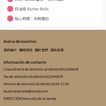
2
奶油卷 Butter Rolls
3
點心時間：肉鬆麵包
Acerca de nosotros
我的帳戶
購物須知
關於我們
隱私政策
Información de contacto
Línea directa de atención al cliente:0912345678
Fax de atención al cliente:0222345678
Horario de atención al cliente:10:00-17:00
buzón:example@email.com
DIRECCIÓN:Dirección de la tienda