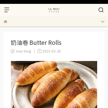
奶油卷 Butter Rolls
Joey Yang
2023-03-26