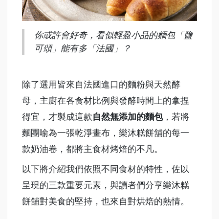
你或許會好奇，看似輕盈小品的麵包「鹽
可頌」能有多「法國」？
除了選用皆來自法國進口的麵粉與天然酵
母，主廚在各食材比例與發酵時間上的拿捏
得宜，才製成這款
自然無添加的麵包
，若將
麵團喻為一張乾淨畫布，樂沐糕餅舖的每一
款奶油卷，都將主食材烤焙的不凡。
以下將介紹我們依照不同食材的特性，佐以
呈現的三款重要元素，與讀者們分享樂沐糕
餅舖對美食的堅持，也來自對烘焙的熱情。