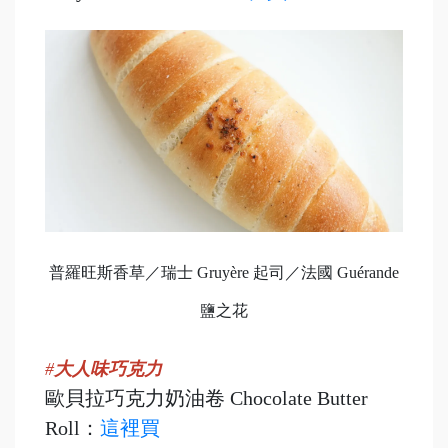
普羅旺斯香草／瑞士 Gruyère 起司／法國 Guérande
鹽之花
#
大人味巧克力
歐貝拉巧克力奶油卷 Chocolate Butter
Roll：
這裡買