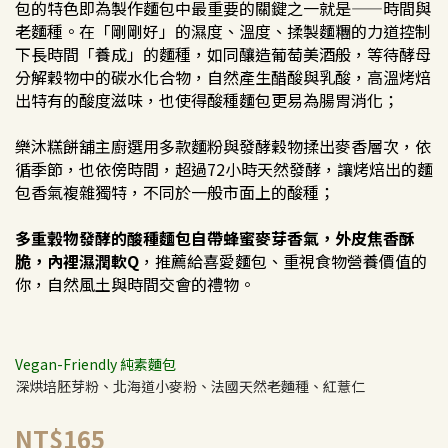
包的特色即為製作麵包中最重要的關鍵之一就是——時間與
老麵種。在「剛剛好」的濕度、溫度、揉製麵糰的力道控制
下長時間「養成」的麵種，如同釀造葡萄美酒般，等待酵母
分解穀物中的碳水化合物，自然產生醋酸與乳酸，高溫烤焙
出特有的酸度滋味，也使得酸種麵包更易為腸胃消化；
樂沐糕餅舖主廚選用多款麵粉與發酵穀物揉出麥香層次，依
循季節，也依傍時間，超過72小時天然發酵，讓烤焙出的麵
包香氣複雜獨特，不同於一般市面上的酸種；
多重穀物發酵的酸種麵包自帶蜂蜜麥芽香氣，外皮焦香酥
脆，內裡濕潤軟Q
，推薦給喜愛麵包、重視食物營養價值的
你，自然風土與時間交會的禮物。
Vegan-Friendly 純素麵包
深烘培胚芽粉、北海道小麥粉、法國天然老麵種、紅薏仁
NT$165