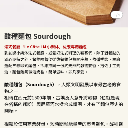
1
/
5
酸種麵包 Sourdough
法式餐廳「Le Côte LM 小樂沐」佐餐專用麵包
到訪過小樂沐法式餐廳、或愛好法式料理的饕客們，除了對餐點的
滿心期待之外，驚艷味蕾便從佐餐麵包拉開序幕，依循季節，主廚
選配三款歐式麵包，卻維持同一份純天然的穀物麥香，搭佐手工奶
油，麵包熱氣微溶奶香，簡單滋味，非凡享受。
酸種麵包（Sourdough）
，人類文明發展以來最古老的食
物之一
相傳在西元前1500年前，古埃及人意外將穀物（也就是現
在俗稱的麵粉）與尼羅河水揉合成麵團，才有了麵包歷史的
開端。
相較於使用商業酵母，短時間就能量產的市售麵包，酸種麵