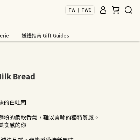
TW ｜ TWD
rie
送禮指南 Gift Guides
ilk Bread
缺的白吐司
麵粉的柔軟香氣，難以言喻的獨特質感。
美食感的你
或減法品嚐，皆能感受清新風味