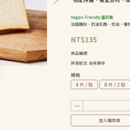
Vegan-Friendly 蛋奶素
法國麵粉、奶油乳酪、奶油、優
NT$135
商品編號:
供貨狀況:
尚有庫存
規格
4 片 / 包
8 片 / 2 包
加入購物車