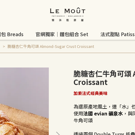
 Breads
官網獨家｜麵包組合 Set
法式甜點 Patisse
s
脆糖杏仁牛角可頌 Almond-Sugar Crust Croissant
脆糖杏仁牛角可頌 Alm
Croissant
加乘法式經典美味
為還原產地風土，連「水」
使用
法國 evian 礦泉水
，與同
牛角可頌
透過兩個 Double Turns 