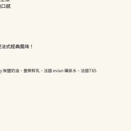
脆口感
現法式經典風味！
y 無鹽奶油、豐樂鮮乳、法國 evian 礦泉水、法國T65