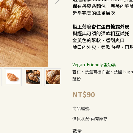
保有丹麥系麵包，完美的酥
近乎完美的蜂巢層次
搭上薄脆
杏仁蛋白糖霜外皮
與經典可頌的彈軟相互襯托
金黃色的酥軟，香甜爽口
脆口的外皮、柔軟內裡，再
Vegan-Friendly 蛋奶素
杏仁、洗選有機白蛋、法國 Isign
麵粉
NT$90
商品編號:
供貨狀況:
尚有庫存
數量