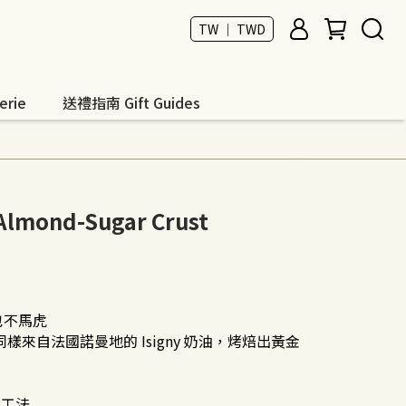
TW ｜ TWD
rie
送禮指南 Gift Guides
ond-Sugar Crust
也不馬虎
樣來自法國諾曼地的 Isigny 奶油，烤焙出黃金
折疊工法