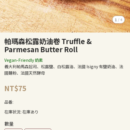
1
/
4
帕瑪森松露奶油卷 Truffle &
Parmesan Butter Roll
Vegan-Friendly 奶素
義大利帕馬森起司、松露鹽、白松露油、法國 Isigny 有鹽奶油、法
國麵粉、法國天然酵母
NT$75
品番:
在庫状況:
在庫あり
數量