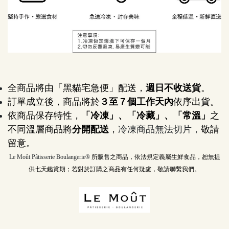
全商品將由「黑貓宅急便」配送，
週日不收送貨
。
訂單成立後，商品將於
３至７個工作天內
依序出貨。
依商品保存特性，
「冷凍」、「冷藏」、「常溫」
之
不同溫層商品將
分開配送
，
冷凍商品無法切片，
敬請
留意。
Le Moût Pâtisserie Boulangerie® 
所販售之商品，依法規定義屬生鮮食品，恕無提
供七天鑑賞期；若對於訂購之商品有任何疑慮，敬請聯繫我們。