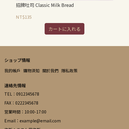
招牌吐司 Classic Milk Bread
全麥
NT$135
NT
カートに入れる
ショップ情報
我的帳戶
購物須知
關於我們
隱私政策
連絡先情報
TEL：0912345678
FAX：0222345678
営業時間：10:00-17:00
Email：example@email.com