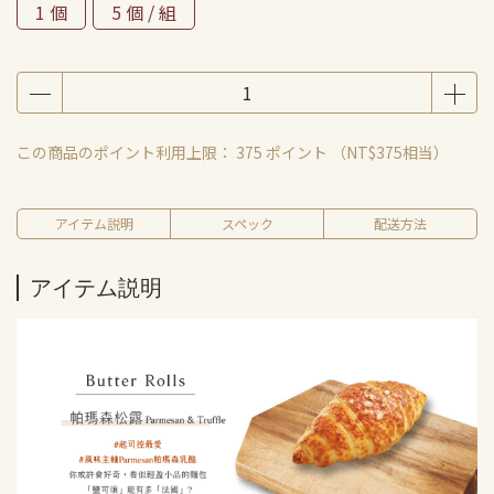
1 個
5 個 / 組
この商品のポイント利用上限：
375
ポイント （
NT$375
相当）
アイテム説明
スペック
配送方法
アイテム説明