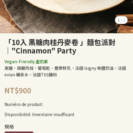
1
/
2
「10入 黑糖肉桂丹麥卷 」麵包派對
｜"Cinnamon" Party
Vegan-Friendly 蛋奶素
黑糖、錫蘭肉桂、葡萄乾、豐樂鮮乳、法國 Isigny 無鹽奶油、法國
evian 礦泉水、法國T65麵粉
NT$900
Numéro de produit:
Disponibilité:
Inventaire insuffisant
規格