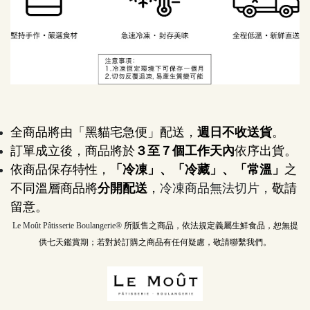
全商品將由「黑貓宅急便」配送，
週日不收送貨
。
訂單成立後，商品將於
３至７個工作天內
依序出貨。
依商品保存特性，
「冷凍」、「冷藏」、「常溫」
之
不同溫層商品將
分開配送
，
冷凍商品無法切片，
敬請
留意。
Le Moût Pâtisserie Boulangerie® 
所販售之商品，依法規定義屬生鮮食品，恕無提
供七天鑑賞期；若對於訂購之商品有任何疑慮，敬請聯繫我們。