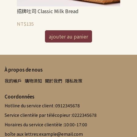
招牌吐司 Classic Milk Bread
全麥
NT$135
NT
ajouter au panier
À propos de nous
我的帳戶
購物須知
關於我們
隱私政策
Coordonnées
Hotline du service client :0912345678
Service clientèle par télécopieur :0222345678
Horaires du service clientèle :10:00-17:00
boîte aux lettres:example@email.com