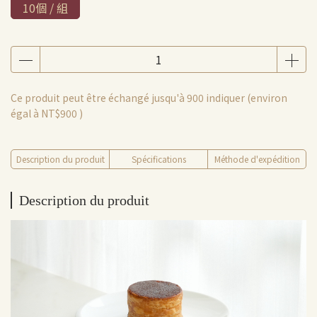
10個 / 組
Ce produit peut être échangé jusqu'à
900
indiquer (environ
égal à
NT$900
)
Description du produit
Spécifications
Méthode d'expédition
Description du produit