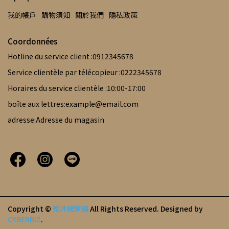
我的帳戶
購物須知
關於我們
隱私政策
Coordonnées
Hotline du service client :0912345678
Service clientèle par télécopieur :0222345678
Horaires du service clientèle :10:00-17:00
boîte aux lettres:example@email.com
adresse:Adresse du magasin
Copyright ©
樂沐糕餅舖
All Rights Reserved.
Designed by
CYBERBIZ
.