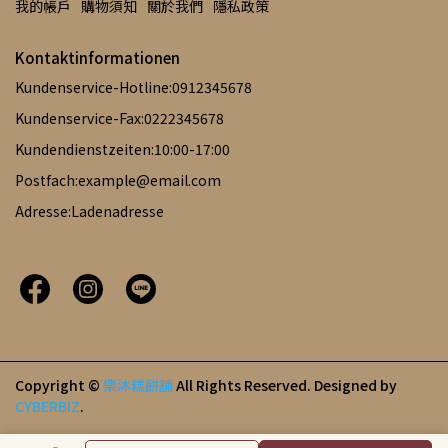
我的帳戶
購物須知
關於我們
隱私政策
Kontaktinformationen
Kundenservice-Hotline:0912345678
Kundenservice-Fax:0222345678
Kundendienstzeiten:10:00-17:00
Postfach:example@email.com
Adresse:Ladenadresse
Copyright ©
樂沐糕餅舖
All Rights Reserved.
Designed by
CYBERBIZ
.