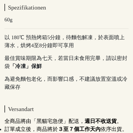
Spezifikationen
60g
以 180℃ 預熱烤箱5分鐘，待麵包解凍，於表面噴上
薄水，烘烤4至8分鐘即可享用
最佳賞味期限為七天，若當日未食用完畢，請以密封
袋
「冷凍」保鮮
為避免麵包老化，而影響口感，不建議放置室溫或冷
藏保存
Versandart
全商品將由「黑貓宅急便」配送，
週日不收送貨
。
訂單成立後，商品將於
３至７個工作天內
依序出貨。