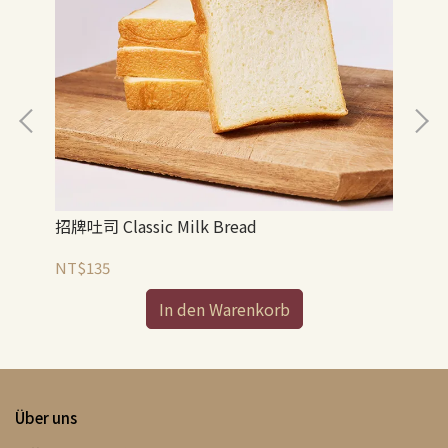
招牌吐司 Classic Milk Bread
全麥
NT$135
NT
In den Warenkorb
Über uns