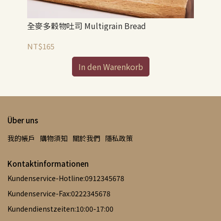
rry
全麥多穀物吐司 Multigrain Bread
柔軟
NT$165
NT
In den Warenkorb
Über uns
我的帳戶
購物須知
關於我們
隱私政策
Kontaktinformationen
Kundenservice-Hotline:0912345678
Kundenservice-Fax:0222345678
Kundendienstzeiten:10:00-17:00