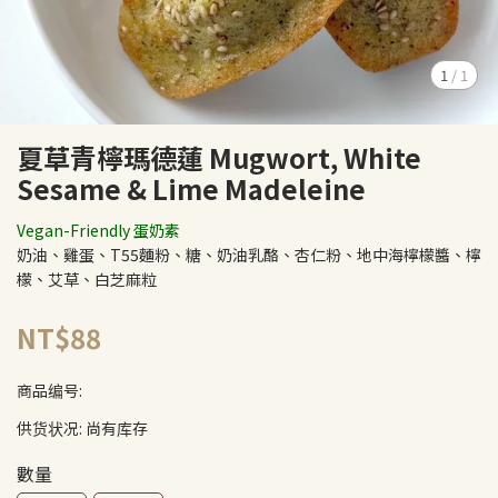
1
/
1
夏草青檸瑪德蓮 Mugwort, White
Sesame & Lime Madeleine
Vegan-Friendly 蛋奶素
奶油、雞蛋、T55麵粉、糖、奶油乳酪、杏仁粉、地中海檸檬醬、檸
檬、艾草、白芝麻粒
NT$88
商品编号:
供货状况:
尚有库存
數量