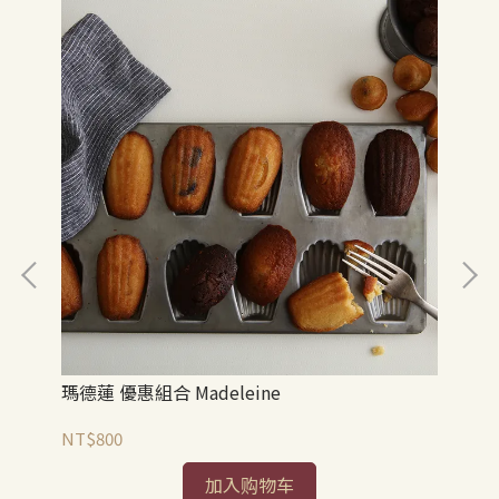
瑪德蓮 優惠組合 Madeleine
黑森
NT$800
NT
加入购物车