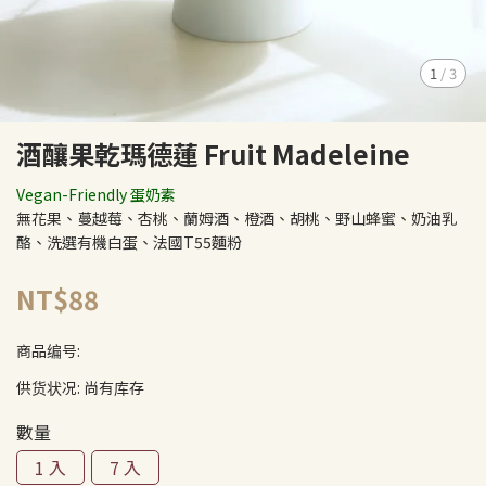
1
/
3
酒釀果乾瑪德蓮 Fruit Madeleine
Vegan-Friendly 蛋奶素
無花果、蔓越莓、杏桃、蘭姆酒、橙酒、胡桃、野山蜂蜜、奶油乳
酪、洗選有機白蛋、法國T55麵粉
NT$88
商品编号:
供货状况:
尚有库存
數量
1 入
7 入