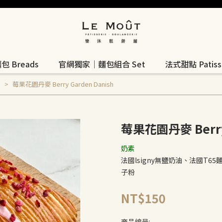
 Breads
官網獨家｜麵包組合 Set
法式甜點 Patisse
s
莓果花園丹麥 Berry Garden Danish
莓果花園丹麥 Berry 
奶素
法國lsigny無鹽奶油、法國T6
子粉
NT$150
商品编号: