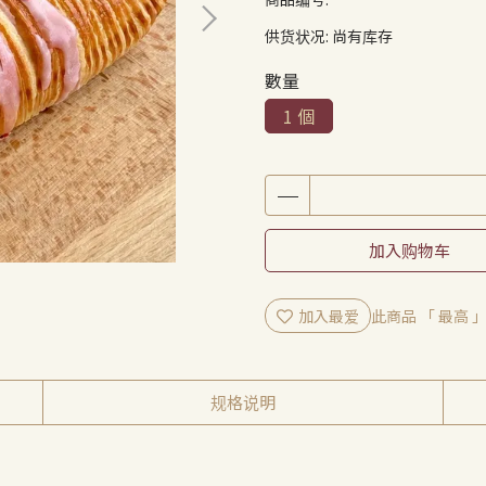
供货状况:
尚有库存
數量
1 個
加入购物车
加入最爱
此商品 「 最高
规格说明