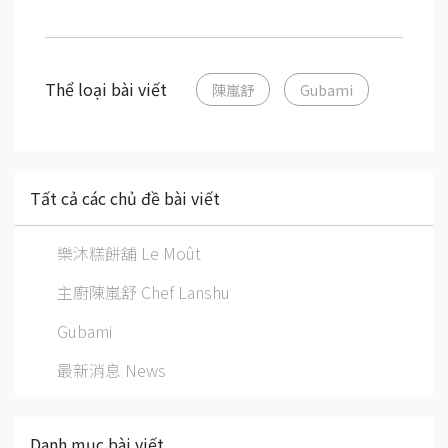
Thể loại bài viết
陳嵐舒
Gubami
Tất cả các chủ đề bài viết
樂沐糕餅舖 Le Moût
主廚陳嵐舒 Chef Lanshu
Gubami
最新消息 News
Danh mục bài viết