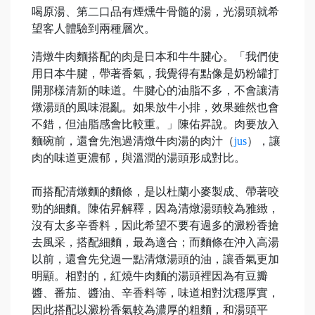
喝原湯、第二口品有煙燻牛骨髓的湯，光湯頭就希
望客人體驗到兩種層次。
清燉牛肉麵搭配的肉是日本和牛牛腱心。「我們使
用日本牛腱，帶著香氣，我覺得有點像是奶粉罐打
開那樣清新的味道。牛腱心的油脂不多，不會讓清
燉湯頭的風味混亂。如果放牛小排，效果雖然也會
不錯，但油脂感會比較重。」陳佑昇說。肉要放入
麵碗前，還會先泡過清燉牛肉湯的肉汁（
jus
），讓
肉的味道更濃郁，與溫潤的湯頭形成對比。
而搭配清燉麵的麵條，是以杜蘭小麥製成、帶著咬
勁的細麵。陳佑昇解釋，因為清燉湯頭較為雅緻，
沒有太多辛香料，因此希望不要有過多的澱粉香搶
去風采，搭配細麵，最為適合；而麵條在沖入高湯
以前，還會先兌過一點清燉湯頭的油，讓香氣更加
明顯。相對的，紅燒牛肉麵的湯頭裡因為有豆瓣
醬、番茄、醬油、辛香料等，味道相對沈穩厚實，
因此搭配以澱粉香氣較為濃厚的粗麵，和湯頭平