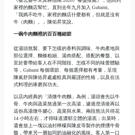
《臺北臺中米其林指南 2020》餐盤推薦），他回到
家裡的麵店幫忙。直到去年九月加入 Gubami。
「我媽不吃牛。家裡的麵店什麼都有，但就是沒有
牛（肉麵）。」陳佑昇笑說。
一碗牛肉麵裡的百百種細節
從湯頭熬製、要下怎樣的香料與調味、牛肉產地與
部位選擇、麵條粗細、湯肉搭配、搭配的餐盤、以
至於要帶給客人在不同階段、怎樣不同的味蕾體驗
等，Gubami 每個環節、每個選擇都有考量，呈現
陳嵐舒與陳佑昇處處較真與嚴謹的性格，以及在法
式料理的琢磨與功夫。
以店內經典的「清燉牛肉麵」為例，湯頭會先以牛
骨、牛肉與蔬菜熬過第一次高湯，濾過澄清後再以
這份高湯燉牛腱心、蔬菜與水果。兩段熬法共得花
14 小時左右，才得味道濃郁立體的湯底；出菜時，
還會放上一塊以油封檸檬與陳皮等製作的煙燻牛骨
髓，帶來另一層如同奶油融化的風味。客人第一口