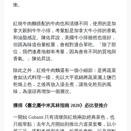
衡。
紅燒牛肉麵搭配的牛肉也和清燉不同，使用的是加
拿大榖飼牛牛小排，考量點是加拿大牛小排的香氣
和油脂感足。陳佑昇說，美國牛小排雖然也很好，
但因為味道份量較重，會相對適合單吃。「除了部
位，我們連產地都有考量，因為會有不同的質地與
香氣。」陳佑昇說。
除此之外，紅燒牛肉麵還有一個小細節：是將蔬菜
會如法式料理一樣，先以大平底鍋將蔬菜灑上鹽巴
乾烙上色，之後再放入湯去煮，讓焦化乾煎的風
味，為湯頭再增加一個層次。
獲得《臺北臺中米其林指南 2020》必比登推介
一開始 Gubami 只有清燉與紅燒兩款經典菜色，也
只能單點；去年九月開始則推出六道菜套餐，以小