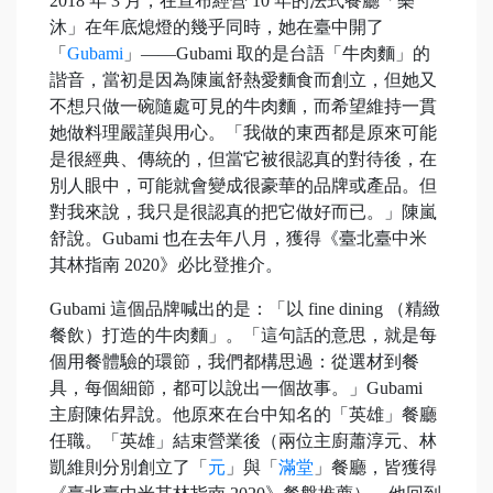
2018 年 3 月，在宣布經營 10 年的法式餐廳「樂
沐」在年底熄燈的幾乎同時，她在臺中開了
「
Gubami
」——Gubami 取的是台語「牛肉麵」的
諧音，當初是因為陳嵐舒熱愛麵食而創立，但她又
不想只做一碗隨處可見的牛肉麵，而希望維持一貫
她做料理嚴謹與用心。「我做的東西都是原來可能
是很經典、傳統的，但當它被很認真的對待後，在
別人眼中，可能就會變成很豪華的品牌或產品。但
對我來說，我只是很認真的把它做好而已。」陳嵐
舒說。Gubami 也在去年八月，獲得《臺北臺中米
其林指南 2020》必比登推介。
Gubami 這個品牌喊出的是：「以 fine dining （精緻
餐飲）打造的牛肉麵」。「這句話的意思，就是每
個用餐體驗的環節，我們都構思過：從選材到餐
具，每個細節，都可以說出一個故事。」Gubami
主廚陳佑昇說。他原來在台中知名的「英雄」餐廳
任職。「英雄」結束營業後（兩位主廚蕭淳元、林
凱維則分別創立了「
元
」與「
滿堂
」餐廳，皆獲得