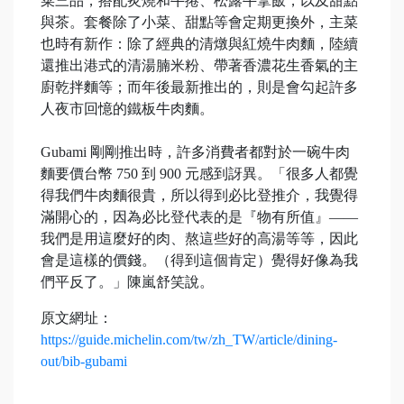
菜三品，搭配炙燒和牛捲、松露牛拿飯，以及甜點
與茶。套餐除了小菜、甜點等會定期更換外，主菜
也時有新作：除了經典的清燉與紅燒牛肉麵，陸續
還推出港式的清湯腩米粉、帶著香濃花生香氣的主
廚乾拌麵等；而年後最新推出的，則是會勾起許多
人夜市回憶的鐵板牛肉麵。
Gubami 剛剛推出時，許多消費者都對於一碗牛肉
麵要價台幣 750 到 900 元感到訝異。「很多人都覺
得我們牛肉麵很貴，所以得到必比登推介，我覺得
滿開心的，因為必比登代表的是『物有所值』——
我們是用這麼好的肉、熬這些好的高湯等等，因此
會是這樣的價錢。（得到這個肯定）覺得好像為我
們平反了。」陳嵐舒笑說。
原文網址：
https://guide.michelin.com/tw/zh_TW/article/dining-
out/bib-gubami