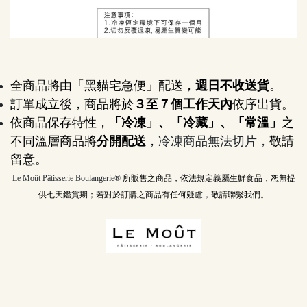
全商品將由「黑貓宅急便」配送，
週日不收送貨
。
訂單成立後，商品將於
３至７個工作天內
依序出貨。
依商品保存特性，
「冷凍」、「冷藏」、「常溫」
之
不同溫層商品將
分開配送
，
冷凍商品無法切片，
敬請
留意。
Le Moût Pâtisserie Boulangerie® 
所販售之商品，依法規定義屬生鮮食品，恕無提
供七天鑑賞期；若對於訂購之商品有任何疑慮，敬請聯繫我們。