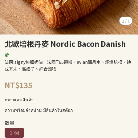
1
/
1
北歐培根丹麥 Nordic Bacon Danish
葷
法國Isigny無鹽奶油，法國T65麵粉、evian礦泉水、煙燻培根、迪
戎芥末、葛縷子、綜合穀物
NT$135
หมายเลขสินค้า:
ความพร้อมจำหน่าย:
มีสินค้าในสต๊อก
數量
1 個