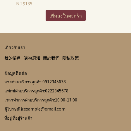
NT$135
NT
เพิ่มลงในตะกร้า
เกี่ยวกับเรา
我的帳戶
購物須知
關於我們
隱私政策
ข้อมูลติดต่อ
สายด่วนบริการลูกค้า:0912345678
แฟกซ์ฝ่ายบริการลูกค้า:0222345678
เวลาทำการฝ่ายบริการลูกค้า:10:00-17:00
ตู้ไปรษณีย์:example@email.com
ที่อยู่:ที่อยู่ร้านค้า