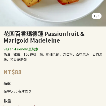
1
/
1
花園百香瑪德蓮 Passionfruit &
Marigold Madeleine
Vegan-Friendly 蛋奶素
奶油、雞蛋、T55麵粉、糖、奶油乳酪、杏仁粉、百香果泥、百香果
粉、芳香萬壽菊
NT$88
品番:
在庫状況:
在庫あり
數量