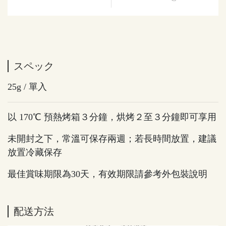
スペック
25g / 單入
以 170℃ 預熱烤箱３分鐘，烘烤２至３分鐘即可享用
未開封之下，常溫可保存兩週；若長時間放置，建議
放置冷藏保存
最佳賞味期限為30天，有效期限請參考外包裝說明
配送方法