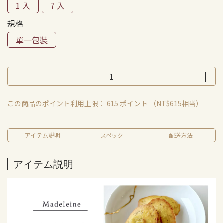
1 入
7 入
規格
單一包裝
この商品のポイント利用上限：
615
ポイント （
NT$615
相当）
アイテム説明
スペック
配送方法
アイテム説明