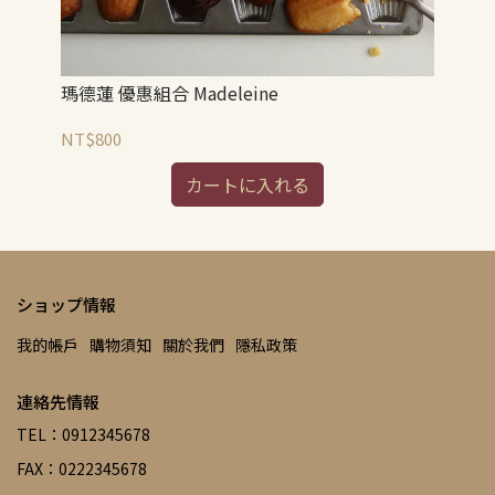
瑪德蓮 優惠組合 Madeleine
黑森
NT$800
NT
カートに入れる
ショップ情報
我的帳戶
購物須知
關於我們
隱私政策
連絡先情報
TEL：0912345678
FAX：0222345678