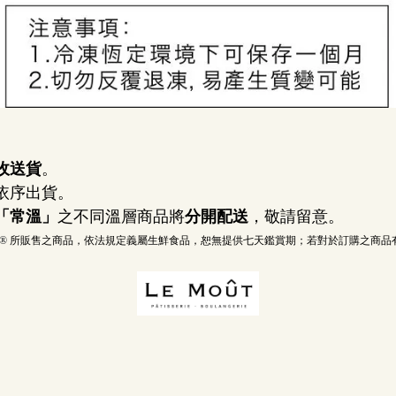
收送貨
。
依序出貨。
「常溫」
之不同溫層商品將
分開配送
，敬請留意。
e® 
所販售之商品，依法規定義屬生鮮食品，恕無提供七天鑑賞期；若對於訂購之商品