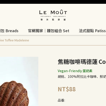
 Breads
官網獨家｜麵包組合 Set
法式甜點 Patisse
Toffee Madeleine
焦糖咖啡瑪德蓮 Coffe
Vegan-Friendly 蛋奶素
胡桃、100%阿拉比卡咖啡、鮮
NT$88
品番: