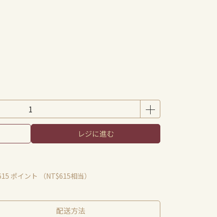
レジに進む
615
ポイント （
NT$615
相当）
配送方法