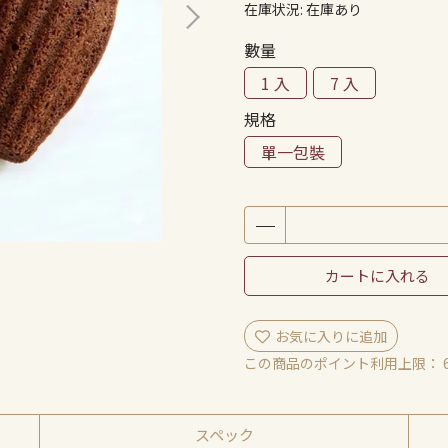
在庫状況:
在庫あり
數量
1 入
7 入
規格
單一包裝
カートに入れる
お気に入りに追加
この商品のポイント利用上限：
スペック