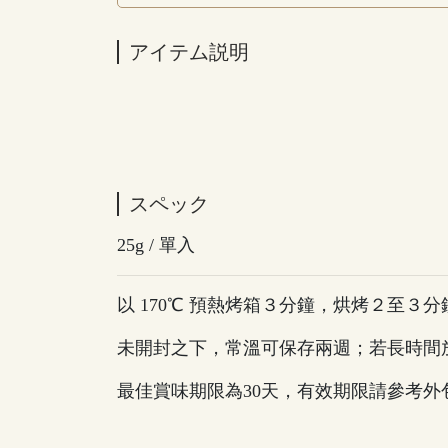
アイテム説明
スペック
25g / 單入
以 170℃ 預熱烤箱３分鐘，烘烤２至３
未開封之下，常溫可保存兩週；若長時間
最佳賞味期限為30天，有效期限請參考外