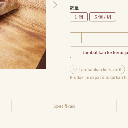
數量
1 個
5 個 / 組
tambahkan ke keranj
Tambahkan ke Favorit
Produk ini dapat ditukarkan 
Spesifikasi