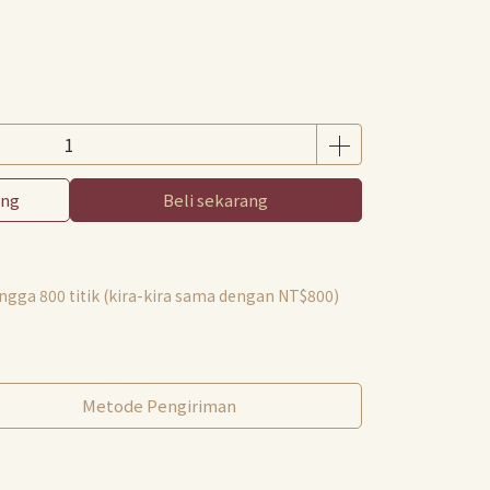
ang
Beli sekarang
hingga
800
titik (kira-kira sama dengan
NT$800
)
Metode Pengiriman