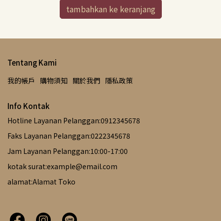
tambahkan ke keranjang
Tentang Kami
我的帳戶
購物須知
關於我們
隱私政策
Info Kontak
Hotline Layanan Pelanggan:0912345678
Faks Layanan Pelanggan:0222345678
Jam Layanan Pelanggan:10:00-17:00
kotak surat:example@email.com
alamat:Alamat Toko