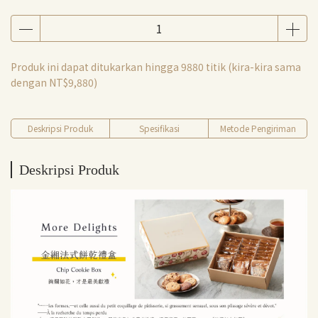
Produk ini dapat ditukarkan hingga
9880
titik (kira-kira sama
dengan
NT$9,880
)
Deskripsi Produk
Spesifikasi
Metode Pengiriman
Deskripsi Produk