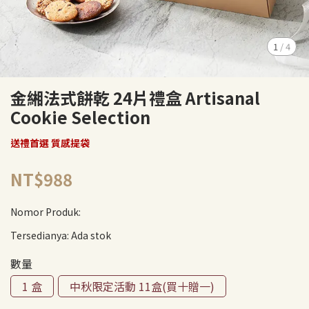
1
/
4
金緗法式餅乾 24片禮盒 Artisanal
Cookie Selection
送禮首選 質感提袋
NT$988
Nomor Produk:
Tersedianya:
Ada stok
數量
1 盒
中秋限定活動 11盒(買十贈一)