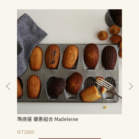
瑪德蓮 優惠組合 Madeleine
黑森
NT$800
NT