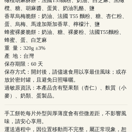
橄欖胡麻酥餅：法國T55麵粉、奶油、白芝麻、黑橄
欖、糖、胡麻醬、蛋黃、奶油乳酪、鹽
香草烏梅脆餅：奶油、法國 T55 麵粉、糖、杏仁粉、
蛋、烏梅、馬達加斯加香草、檸檬汁、鹽
蜂蜜裸麥脆餅：奶油、糖、裸麥粉、法國T55麵粉、
蜂蜜、蛋、白芝麻
重 量：320g ±3%
產 地：台灣
保存期限：60 天
保存方式：開封後，請儘速食用以享最佳風味；或存
放於密封罐，且避免日照曝曬。
過敏原資訊：本產品含有堅果類（杏仁）、麩質（小
麥）、奶類、蛋製品。
手工餅乾每片外型與厚薄度會有些微差距，不影響風
味，請安心享用。
運送過程中，因位置移動而不完整，屬正常現象，恕