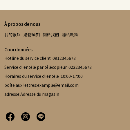
À propos de nous
我的帳戶
購物須知
關於我們
隱私政策
Coordonnées
Hotline du service client :0912345678
Service clientèle par télécopieur :0222345678
Horaires du service clientèle :10:00-17:00
boîte aux lettres:example@email.com
adresse:Adresse du magasin