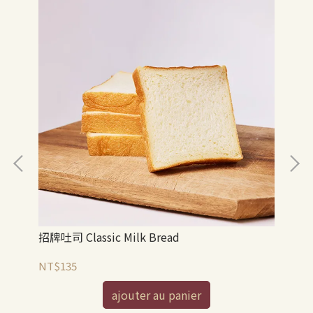
招牌吐司 Classic Milk Bread
全麥
NT$135
NT
ajouter au panier