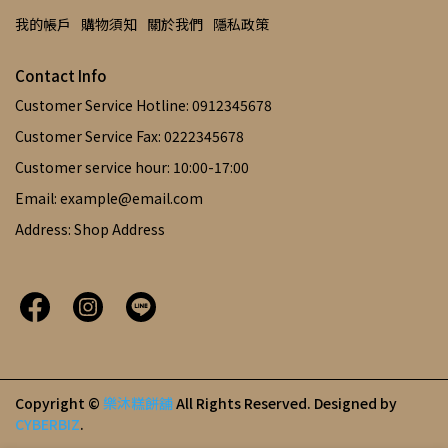
我的帳戶
購物須知
關於我們
隱私政策
Contact Info
Customer Service Hotline: 0912345678
Customer Service Fax: 0222345678
Customer service hour: 10:00-17:00
Email: example@email.com
Address: Shop Address
Copyright ©
樂沐糕餅舖
All Rights Reserved.
Designed by
CYBERBIZ
.