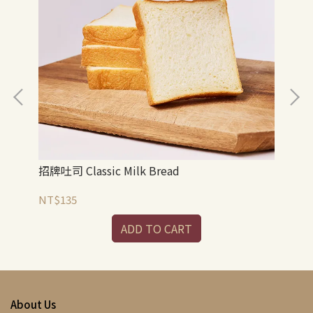
rry
招牌吐司 Classic Milk Bread
柔軟
NT$135
NT
ADD TO CART
About Us