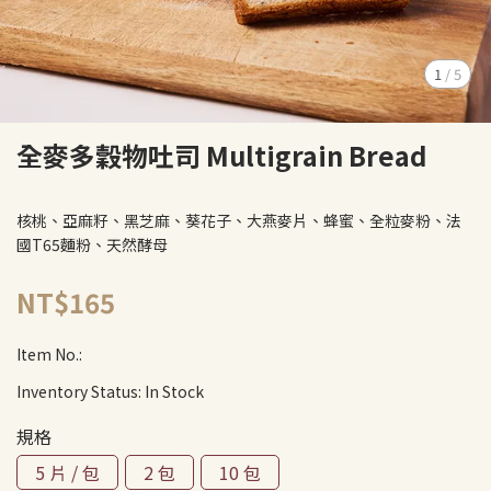
1
/
5
全麥多穀物吐司 Multigrain Bread
核桃、亞麻籽、黑芝麻、葵花子、大燕麥片、蜂蜜、全粒麥粉、法
國T65麵粉、天然酵母
NT$165
Item No.:
Inventory Status:
In Stock
規格
5 片 / 包
2 包
10 包