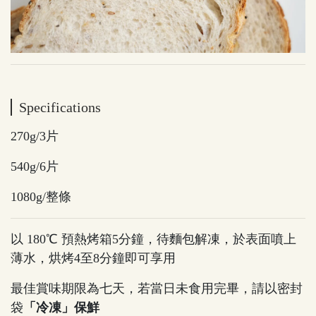
Specifications
270
g/3片
540
g/6片
1080
g/整條
以 180℃ 預熱烤箱5分鐘，待麵包解凍，於表面噴上
薄水，烘烤4至8分鐘即可享用
最佳賞味期限為七天，若當日未食用完畢，請以密封
袋
「冷凍」保鮮