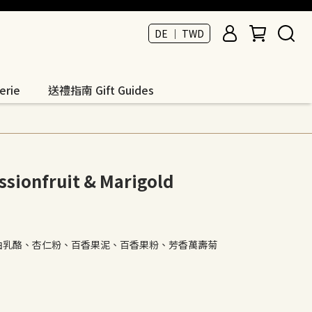
DE ｜ TWD
rie
送禮指南 Gift Guides
onfruit & Marigold
油乳酪、杏仁粉、百香果泥、百香果粉、芳香萬壽菊