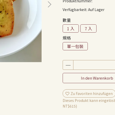
Produktnummer:
Verfügbarkeit:
Auf Lager
數量
1 入
7 入
規格
單一包裝
In den Warenkorb
Zu Favoriten hinzufügen
Dieses Produkt kann eingelöst
NT$615
)