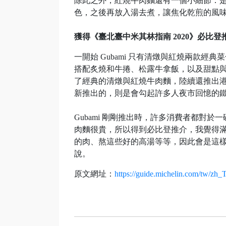
除此之外，紅燒牛肉麵還有一個小細節：
色，之後再放入湯去煮，讓焦化乾煎的風
獲得《臺北臺中米其林指南 2020》必比登
一開始 Gubami 只有清燉與紅燒兩款
搭配炙燒和牛捲、松露牛拿飯，以及甜點
了經典的清燉與紅燒牛肉麵，陸續還推出
新推出的，則是會勾起許多人夜市回憶的
Gubami 剛剛推出時，許多消費者都對於一
肉麵很貴，所以得到必比登推介，我覺得
的肉、熬這些好的高湯等等，因此會是這
說。
原文網址：
https://guide.michelin.com/tw/zh_