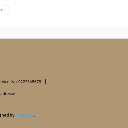
mi
rvice-Fax:0222345678
nadresse
gned by
CYBERBIZ
.