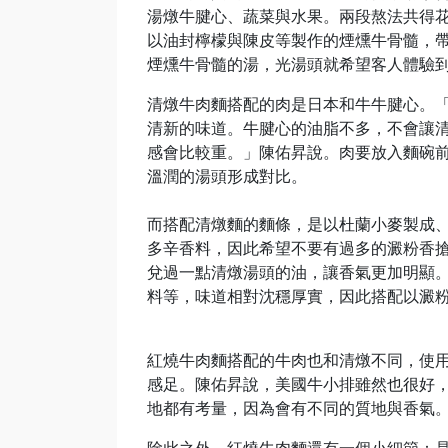
湯燉牛腱心、蔬菜與水果。兩段熬法共得花
以油封檸檬與陳皮等製作的煙燻牛骨髓，
煙燻牛骨髓的湯，光湯頭就希望客人體驗
清燉牛肉麵搭配的肉是日本和牛牛腱心。
清新的味道。牛腱心的油脂不多，不會讓
感會比較重。」陳佑昇說。肉要放入麵碗
溫潤的湯頭形成對比。
而搭配清燉麵的麵條，是以杜蘭小麥製成
多辛香料，因此希望不要有過多的澱粉香
兌過一點清燉湯頭的油，讓香氣更加明顯
料等，味道相對沈穩厚實，因此搭配以澱
紅燒牛肉麵搭配的牛肉也和清燉不同，使
感足。陳佑昇說，美國牛小排雖然也很好
地都有考量，因為會有不同的質地與香氣