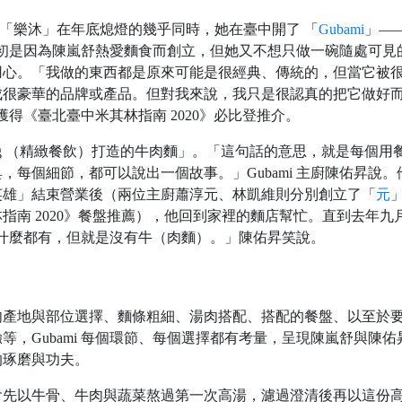
法式餐廳「樂沐」在年底熄燈的幾乎同時，她在臺中開了 「
Gubami
」—
，當初是因為陳嵐舒熱愛麵食而創立，但她又不想只做一碗隨處可見
用心。「我做的東西都是原來可能是很經典、傳統的，但當它被
成很豪華的品牌或產品。但對我來說，我只是很認真的把它做好
，獲得《臺北臺中米其林指南 2020》必比登推介。
 dining （精緻餐飲）打造的牛肉麵」。「這句話的意思，就是每個用
每個細節，都可以說出一個故事。」Gubami 主廚陳佑昇說。
英雄」結束營業後（兩位主廚蕭淳元、林凱維則分別創立了「
元
指南 2020》餐盤推薦），他回到家裡的麵店幫忙。直到去年九
麵店什麼都有，但就是沒有牛（肉麵）。」陳佑昇笑說。
肉產地與部位選擇、麵條粗細、湯肉搭配、搭配的餐盤、以至於
，Gubami 每個環節、每個選擇都有考量，呈現陳嵐舒與陳佑
的琢磨與功夫。
會先以牛骨、牛肉與蔬菜熬過第一次高湯，濾過澄清後再以這份