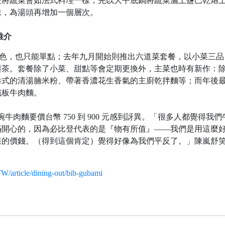
是將蔬菜會如法式料理一樣，先以大平底鍋將蔬菜灑上鹽巴乾烙
味，為湯頭再增加一個層次。
推介
經典菜色，也只能單點；去年九月開始則推出六道菜套餐，以小菜三品
與茶。套餐除了小菜、甜點等會定期更換外，主菜也時有新作：
港式的清湯腩米粉、帶著香濃花生香氣的主廚乾拌麵等；而年後
鐵板牛肉麵。
碗牛肉麵要價台幣 750 到 900 元感到訝異。「很多人都覺得我們
滿開心的，因為必比登代表的是『物有所值』——我們是用這麼
樣的價錢。（得到這個肯定）覺得好像為我們平反了。」陳嵐舒
TW/article/dining-out/bib-gubami