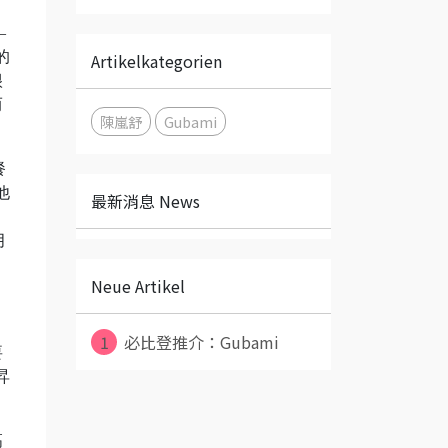
—
的
Artikelkategorien
很
而
陳嵐舒
Gubami
餐
他
最新消息 News
」
月
Neue Artikel
1
必比登推介：Gubami
要
昇
高