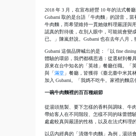
2018 年 3 月，在宣布經營 10 年的
Gubami 取的是台語「牛肉麵」的諧音
牛肉麵，而希望維持一貫她做料理嚴謹與
認真的對待後，在別人眼中，可能就會變
已。」陳嵐舒說。Gubami 也在去年八月
Gubami 這個品牌喊出的是：「以 fine
體驗的環節，我們都構思過：從選材到餐具，
原來在台中知名的「英雄」餐廳任職。「
與「
滿堂
」餐廳，皆獲得《臺北臺中米其林
加入 Gubami。「我媽不吃牛。家裡的
一碗牛肉麵裡的百百種細節
從湯頭熬製、要下怎樣的香料與調味、牛
帶給客人在不同階段、怎樣不同的味蕾體驗等
處處較真與嚴謹的性格，以及在法式料理
以店內經典的「清燉牛肉麵」為例，湯頭