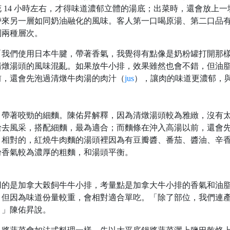
 14 小時左右，才得味道濃郁立體的湯底；出菜時，還會放上一
帶來另一層如同奶油融化的風味。客人第一口喝原湯、第二口品
到兩種層次。
「我們使用日本牛腱，帶著香氣，我覺得有點像是奶粉罐打開那
清燉湯頭的風味混亂。如果放牛小排，效果雖然也會不錯，但油
前，還會先泡過清燉牛肉湯的肉汁（
jus
），讓肉的味道更濃郁，
、帶著咬勁的細麵。陳佑昇解釋，因為清燉湯頭較為雅緻，沒有
搶去風采，搭配細麵，最為適合；而麵條在沖入高湯以前，還會
。相對的，紅燒牛肉麵的湯頭裡因為有豆瓣醬、番茄、醬油、辛
粉香氣較為濃厚的粗麵，和湯頭平衡。
用的是加拿大榖飼牛牛小排，考量點是加拿大牛小排的香氣和油
，但因為味道份量較重，會相對適合單吃。「除了部位，我們連
。」陳佑昇說。