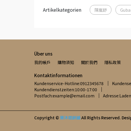
Artikelkategorien
陳嵐舒
Guba
Über uns
我的帳戶
購物須知
關於我們
隱私政策
Kontaktinformationen
Kundenservice-Hotline:0912345678
Kundense
Kundendienstzeiten:10:00-17:00
Postfach:example@email.com
Adresse:Lade
Copyright ©
樂沐糕餅舖
All Rights Reserved.
Desi