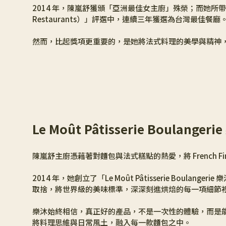
2014 年，陳嵐舒獲頒「亞洲最佳女主廚」殊榮；而她所帶領的 Le
Restaurants）」評選中，連續三年獲選為台灣最佳餐廳
然而，比起獎項更重要的，是她將法式料理的美學與精神
Le Moût Pâtisserie Boulange
陳嵐舒主廚憑藉著對麵包與法式糕點的熱愛，將 French Fi
2014 年，她創立了「Le Moût Pâtisserie Bo
取捨，將世界級的美味標準，深深刻進烘焙的每一項細節
樂沐始終相信，真正好的產品，不是一次性的體驗，而是能在生
將料理思維與日常風土，融入每一款麵包之中。