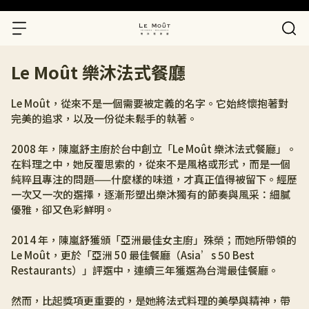
Le Moût 樂沐法式餐廳
Le Moût，從來不是一個需要被定義的名字。它始終懷抱著對
完美的追求，以及一份從未鬆手的執著。
2008 年，陳嵐舒主廚於台中創立「Le Moût 樂沐法式餐廳」。
在料理之中，她反覆思索的，從來不是風格或形式，而是一個
純粹且專注的問題——什麼樣的味道，才真正值得被留下。經歷
一次又一次的選擇，逐漸形塑出樂沐獨有的節奏與風采：細膩
優雅，卻又色彩鮮明。
2014 年，陳嵐舒獲頒「亞洲最佳女主廚」殊榮；而她所帶領的 
Le Moût，更於「亞洲 50 最佳餐廳（Asia’s 50 Best 
Restaurants）」評選中，連續三年獲選為台灣最佳餐廳。
然而，比起獎項更重要的，是她將法式料理的美學與精神，帶